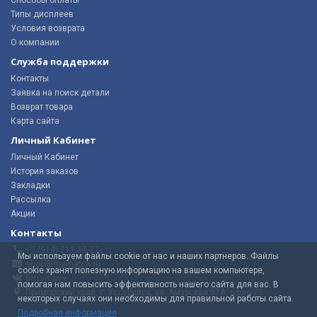
Типы дисплеев
Условия возврата
О компании
Служба поддержки
Контакты
Заявка на поиск детали
Возврат товара
Карта сайта
Личный Кабинет
Личный Кабинет
История заказов
Закладки
Рассылка
Акции
Контакты
+7 (914) 711 37-27
Мы используем файлы cookie от нас и наших партнеров. Файлы
shop@mematrix.ru
cookie хранят полезную информацию на вашем компьютере,
ВКонтакте
помогая нам повысить эффективность нашего сайта для вас. В
Приморский край, г. Уссурийск, ул. Амурская 57А, офис 29
некоторых случаях они необходимы для правильной работы сайта.
Подробная информация