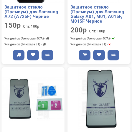
Защитное стекло
Защитное стекло
(Премиум) для Samsung
(Премиум) для Samsung
A72 (A725F) Черное
Galaxy A01, M01, A015F,
M015F Черное
150р
Опт: 100р
200р
Опт: 100р
Уссурийск (Амурская 57А)
-
Уссурийск (Амурская 57А)
-
Уссурийск (Блюхера 51)
-
Уссурийск (Блюхера 51)
-