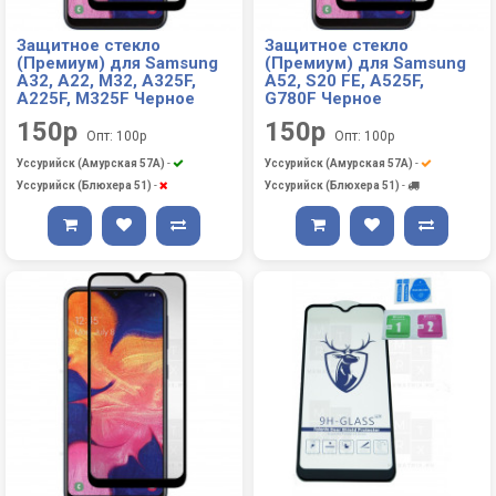
Защитное стекло
Защитное стекло
(Премиум) для Samsung
(Премиум) для Samsung
A32, A22, M32, A325F,
A52, S20 FE, A525F,
A225F, M325F Черное
G780F Черное
150р
150р
Опт: 100р
Опт: 100р
Уссурийск (Амурская 57А)
-
Уссурийск (Амурская 57А)
-
Уссурийск (Блюхера 51)
-
Уссурийск (Блюхера 51)
-