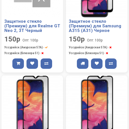
Защитное стекло
Защитное стекло
(Премиум) для Realme GT
(Премиум) для Samsung
Neo 2, 3T Черный
A315 (A31) Черное
150р
150р
Опт: 100р
Опт: 100р
Уссурийск (Амурская 57А)
-
Уссурийск (Амурская 57А)
-
Уссурийск (Блюхера 51)
-
Уссурийск (Блюхера 51)
-