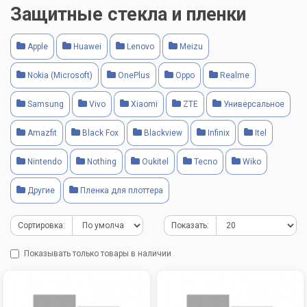
Защитные стекла и пленки
Apple
Huawei
Lenovo
Meizu
Nokia (Microsoft)
OnePlus
Oppo
Realme
Samsung
Vivo
Xiaomi
ZTE
Универсальное
Amazfit
Black Fox
Blackview
Infinix
Itel
Nintendo
Nothing
Oukitel
Tecno
Wiko
Другие
Пленка для плоттера
Сортировка:
Показать:
Показывать только товары в наличии