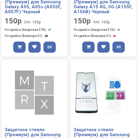
(Премиум) для Samsung
(Премиум) для Samsung
Galaxy A05, A05s (A055F,
Galaxy A15 4G, 5G (A155F,
A057F) Черный
A156B) Черный
150р
150р
Опт: 100р
Опт: 100р
Уссурийск (Амурская 57А)
-
Уссурийск (Амурская 57А)
-
Уссурийск (Блюхера 51)
-
Уссурийск (Блюхера 51)
-
Защитное стекло
Защитное стекло
(Премиум) для Samsung
(Премиум) для Samsung