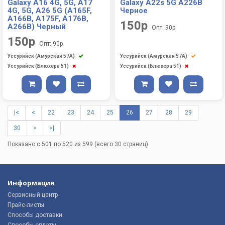
Galaxy A16 4G, 5G, A17
Galaxy A22s 5G A226B
4G, 5G, A26 5G (A165F,
Черное
A166B, A175F, A176B,
150р
A266B) Черный
Опт: 90р
150р
Опт: 90р
Уссурийск (Амурская 57А)
-
Уссурийск (Амурская 57А)
-
Уссурийск (Блюхера 51)
-
Уссурийск (Блюхера 51)
-
|<
<
22
23
24
25
26
27
28
29
30
>
>|
Показано с 501 по 520 из 599 (всего 30 страниц)
Информация
Сервисный центр
Прайс-листы
Способы доставки
Способы оплаты