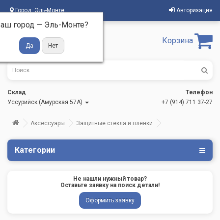
Город:
Эль-Монте
Авторизация
аш город —
Эль-Монте
?
Корзина
Склад
Телефон
Уссурийск (Амурская 57А)
+7 (914) 711 37-27
Аксессуары
Защитные стекла и пленки
Категории
Не нашли нужный товар?
Оставьте заявку на поиск детали!
Оформить заявку