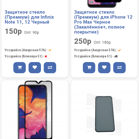
Защитное стекло
Защитное стекло
(Премиум) для Infinix
(Премиум) для iPhone 12
Note 11, 12 Черный
Pro Max Черное
(Закалённое+, полное
150р
покрытие)
Опт: 90р
250р
Опт: 180р
Уссурийск (Амурская 57А)
-
Уссурийск (Амурская 57А)
-
Уссурийск (Блюхера 51)
-
Уссурийск (Блюхера 51)
-