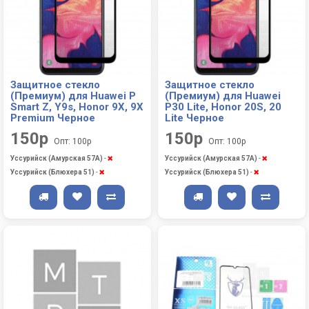
Защитное стекло
Защитное стекло
(Премиум) для Huawei P
(Премиум) для Huawei
Smart Z, Y9s, Honor 9X, 9X
P30 Lite, Honor 20S, 20
Premium Черное
Lite Черное
150р
150р
Опт: 100р
Опт: 100р
Уссурийск (Амурская 57А)
-
Уссурийск (Амурская 57А)
-
Уссурийск (Блюхера 51)
-
Уссурийск (Блюхера 51)
-