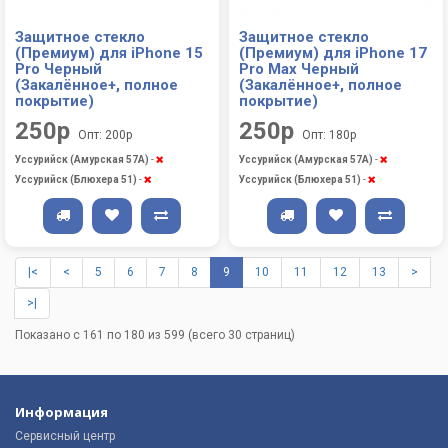
Защитное стекло
Защитное стекло
(Премиум) для iPhone 15
(Премиум) для iPhone 17
Pro Черный
Pro Max Черный
(Закалённое+, полное
(Закалённое+, полное
покрытие)
покрытие)
250р
250р
Опт: 200р
Опт: 180р
Уссурийск (Амурская 57А)
-
Уссурийск (Амурская 57А)
-
Уссурийск (Блюхера 51)
-
Уссурийск (Блюхера 51)
-
|<
<
5
6
7
8
9
10
11
12
13
>
>|
Показано с 161 по 180 из 599 (всего 30 страниц)
Информация
Сервисный центр