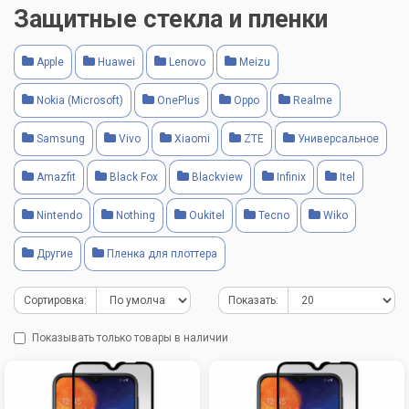
Защитные стекла и пленки
Apple
Huawei
Lenovo
Meizu
Nokia (Microsoft)
OnePlus
Oppo
Realme
Samsung
Vivo
Xiaomi
ZTE
Универсальное
Amazfit
Black Fox
Blackview
Infinix
Itel
Nintendo
Nothing
Oukitel
Tecno
Wiko
Другие
Пленка для плоттера
Сортировка:
Показать:
Показывать только товары в наличии