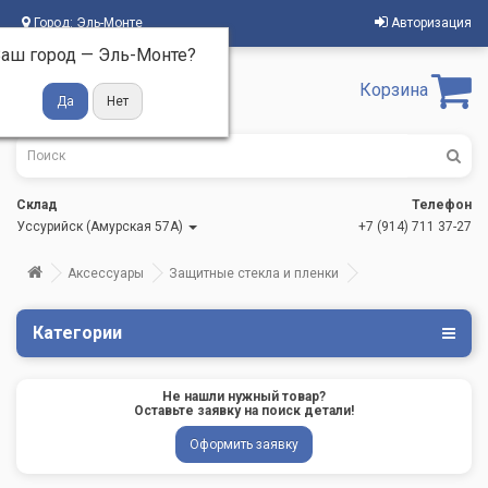
Город:
Эль-Монте
Авторизация
аш город —
Эль-Монте
?
Корзина
Склад
Телефон
Уссурийск (Амурская 57А)
+7 (914) 711 37-27
Аксессуары
Защитные стекла и пленки
Категории
Не нашли нужный товар?
Оставьте заявку на поиск детали!
Оформить заявку