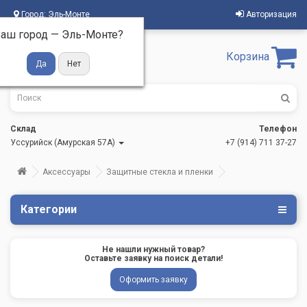
Город:
Эль-Монте
Авторизация
аш город —
Эль-Монте
?
Корзина
Склад
Телефон
Уссурийск (Амурская 57А)
+7 (914) 711 37-27
Аксессуары
Защитные стекла и пленки
Категории
Не нашли нужный товар?
Оставьте заявку на поиск детали!
Оформить заявку