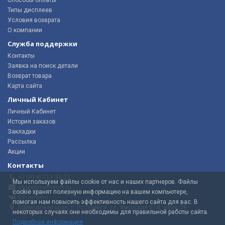
Типы дисплеев
Условия возврата
О компании
Служба поддержки
Контакты
Заявка на поиск детали
Возврат товара
Карта сайта
Личный Кабинет
Личный Кабинет
История заказов
Закладки
Рассылка
Акции
Контакты
+7 (914) 711 37-27
Мы используем файлы cookie от нас и наших партнеров. Файлы
shop@mematrix.ru
cookie хранят полезную информацию на вашем компьютере,
ВКонтакте
помогая нам повысить эффективность нашего сайта для вас. В
Приморский край, г. Уссурийск, ул. Амурская 57А, офис 29
некоторых случаях они необходимы для правильной работы сайта.
Подробная информация