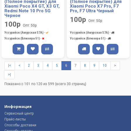
(Полное покрытие) для
(Полное покрытие) для
Xiaomi Poco X4 GT, X3 GT,
Xiaomi Poco X7 Pro, F7
Redmi Note 10 Pro 5G
Pro, F7 Ultra Черный
Черное
100р
Опт: 50р
100р
Опт: 50р
Уссурийск (Амурская 57А)
-
Уссурийск (Амурская 57А)
-
Уссурийск (Блюхера 51)
-
Уссурийск (Блюхера 51)
-
|<
<
2
3
4
5
6
7
8
9
10
>
>|
Показано с 101 по 120 из 599 (всего 30 страниц)
Информация
Сервисный центр
Прайс-листы
Способы доставки
Способы оплаты