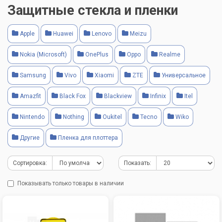
Защитные стекла и пленки
Apple
Huawei
Lenovo
Meizu
Nokia (Microsoft)
OnePlus
Oppo
Realme
Samsung
Vivo
Xiaomi
ZTE
Универсальное
Amazfit
Black Fox
Blackview
Infinix
Itel
Nintendo
Nothing
Oukitel
Tecno
Wiko
Другие
Пленка для плоттера
Сортировка:
Показать:
Показывать только товары в наличии