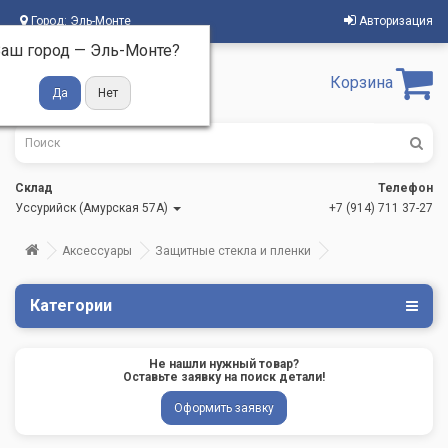
Город:
Эль-Монте
Авторизация
аш город —
Эль-Монте
?
Корзина
Склад
Телефон
Уссурийск (Амурская 57А)
+7 (914) 711 37-27
Аксессуары
Защитные стекла и пленки
Категории
Не нашли нужный товар?
Оставьте заявку на поиск детали!
Оформить заявку