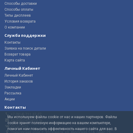
Способы доставки
Способы оплаты
Типы дисплеев
Условия возврата
О компании
Служба поддержки
Контакты
Заявка на поиск детали
Возврат товара
Карта сайта
Личный Кабинет
Личный Кабинет
История заказов
Закладки
Рассылка
Акции
Контакты
+7 (914) 711 37-27
Мы используем файлы cookie от нас и наших партнеров. Файлы
shop@mematrix.ru
cookie хранят полезную информацию на вашем компьютере,
ВКонтакте
помогая нам повысить эффективность нашего сайта для вас. В
Приморский край, г. Уссурийск, ул. Амурская 57А, офис 29