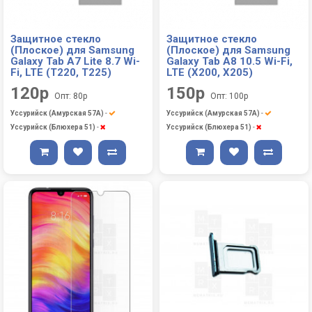
Защитное стекло
Защитное стекло
(Плоское) для Samsung
(Плоское) для Samsung
Galaxy Tab A7 Lite 8.7 Wi-
Galaxy Tab A8 10.5 Wi-Fi,
Fi, LTE (T220, T225)
LTE (X200, X205)
120р
150р
Опт: 80р
Опт: 100р
Уссурийск (Амурская 57А)
-
Уссурийск (Амурская 57А)
-
Уссурийск (Блюхера 51)
-
Уссурийск (Блюхера 51)
-