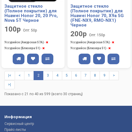
Защитное стекло
Защитное стекло
(Полное покрытие) для
(Полное покрытие) для
Huawei Honor 20, 20 Pro,
Huawei Honor 70, X9a 5G
Nova 5T Черное
(FNE-NX9, RMO-NX1)
Черное
100р
Опт: 50р
200р
Опт: 150р
Уссурийск (Амурская 57А)
-
Уссурийск (Амурская 57А)
-
Уссурийск (Блюхера 51)
-
Уссурийск (Блюхера 51)
-
|<
<
1
2
3
4
5
6
7
8
9
>
>|
Показано с 21 по 40 из 599 (всего 30 страниц)
Информация
Сервисный центр
Прайс-листы