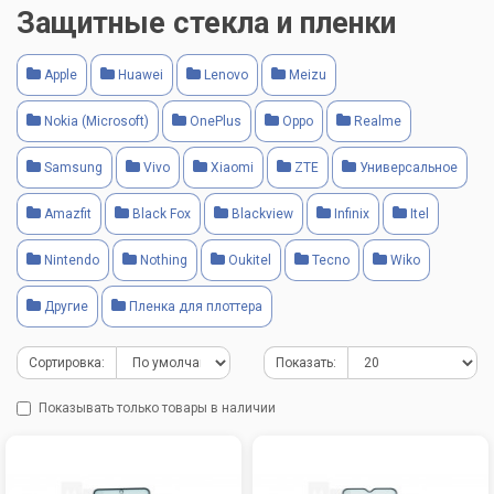
Защитные стекла и пленки
Apple
Huawei
Lenovo
Meizu
Nokia (Microsoft)
OnePlus
Oppo
Realme
Samsung
Vivo
Xiaomi
ZTE
Универсальное
Amazfit
Black Fox
Blackview
Infinix
Itel
Nintendo
Nothing
Oukitel
Tecno
Wiko
Другие
Пленка для плоттера
Сортировка:
Показать:
Показывать только товары в наличии