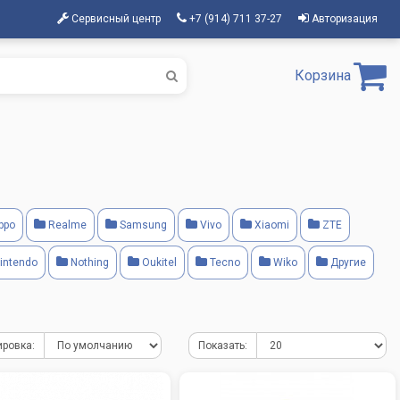
Сервисный центр
+7 (914) 711 37-27
Авторизация
Корзина
ppo
Realme
Samsung
Vivo
Xiaomi
ZTE
intendo
Nothing
Oukitel
Tecno
Wiko
Другие
ировка:
Показать: