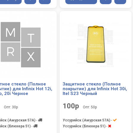
тное стекло (Полное
Защитное стекло (Полное
тие) для Infinix Hot 12i,
покрытие) для Infinix Hot 30i,
o, 20i Черное
Itel S23 Черный
100р
Опт: 30р
Опт: 50р
йск (Амурская 57А)
-
Уссурийск (Амурская 57А)
-
йск (Блюхера 51)
-
Уссурийск (Блюхера 51)
-