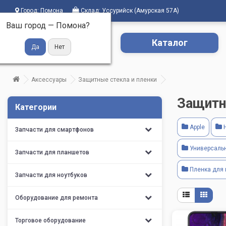
Город:
Помона
Склад:
Уссурийск (Амурская 57А)
Ваш город —
Помона
?
Каталог
Аксессуары
Защитные стекла и пленки
Защитн
Категории
Apple
H
Запчасти для смартфонов
Универсаль
Запчасти для планшетов
Пленка для 
Запчасти для ноутбуков
Оборудование для ремонта
Торговое оборудование