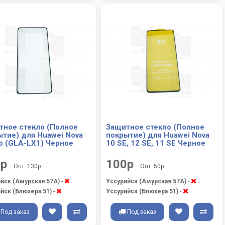
тное стекло (Полное
Защитное стекло (Полное
ытие) для Huawei Nova
покрытие) для Huawei Nova
o (GLA-LX1) Черное
10 SE, 12 SE, 11 SE Черное
0р
100р
Опт: 130р
Опт: 50р
йск (Амурская 57А)
-
Уссурийск (Амурская 57А)
-
йск (Блюхера 51)
-
Уссурийск (Блюхера 51)
-
Под заказ
Под заказ