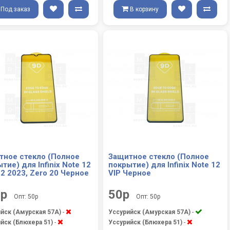
Под заказ
В корзину
тное стекло (Полное
Защитное стекло (Полное
тие) для Infinix Note 12
покрытие) для Infinix Note 12
12 2023, Zero 20 Черное
VIP Черное
0р
50р
Опт: 50р
Опт: 50р
йск (Амурская 57А)
-
Уссурийск (Амурская 57А)
-
йск (Блюхера 51)
-
Уссурийск (Блюхера 51)
-