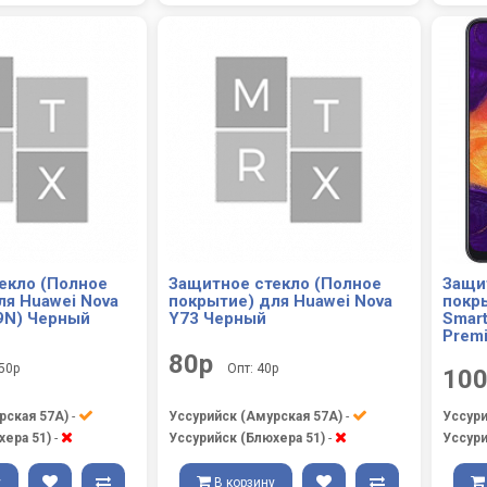
екло (Полное
Защитное стекло (Полное
Защи
ля Huawei Nova
покрытие) для Huawei Nova
покр
9N) Черный
Y73 Черный
Smart
Prem
80р
 50р
Опт: 40р
10
рская 57А)
-
Уссурийск (Амурская 57А)
-
Уссури
хера 51)
-
Уссурийск (Блюхера 51)
-
Уссури
у
В корзину