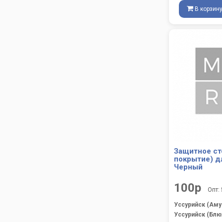
В корзин
Защитное ст
покрытие) для
Черный
100р
Опт:
Уссурийск (Аму
Уссурийск (Блю