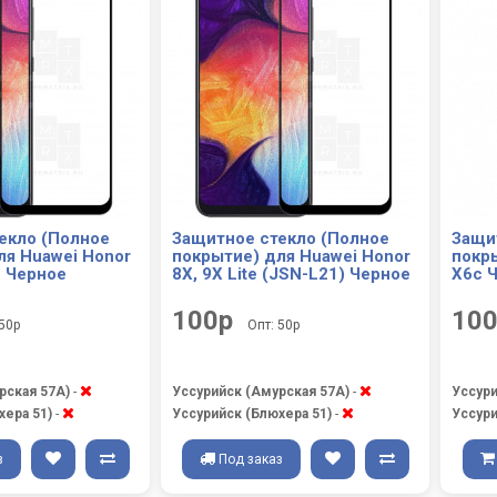
екло (Полное
Защитное стекло (Полное
Защи
ля Huawei Honor
покрытие) для Huawei Honor
покр
e Черное
8X, 9X Lite (JSN-L21) Черное
X6c 
100р
10
 50р
Опт: 50р
рская 57А)
-
Уссурийск (Амурская 57А)
-
Уссури
хера 51)
-
Уссурийск (Блюхера 51)
-
Уссури
з
Под заказ