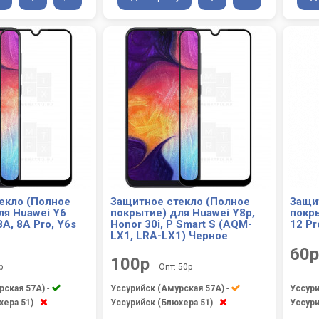
екло (Полное
Защитное стекло (Полное
Защи
ля Huawei Y6
покрытие) для Huawei Y8p,
покры
8A, 8A Pro, Y6s
Honor 30i, P Smart S (AQM-
12 Pr
LX1, LRA-LX1) Черное
60р
100р
р
Опт: 50р
рская 57А)
-
Уссурийск (Амурская 57А)
-
Уссури
хера 51)
-
Уссурийск (Блюхера 51)
-
Уссури