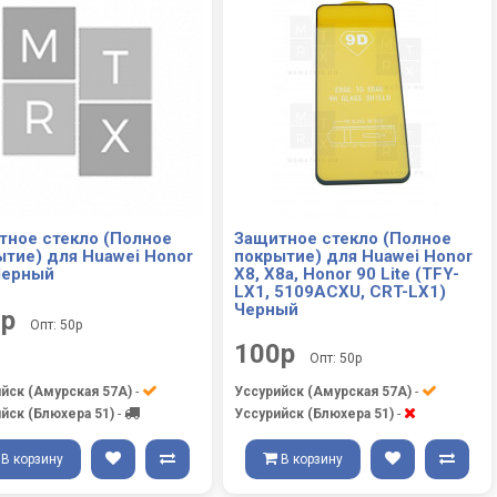
тное стекло (Полное
Защитное стекло (Полное
ытие) для Huawei Honor
покрытие) для Huawei Honor
Черный
X8, X8a, Honor 90 Lite (TFY-
LX1, 5109ACXU, CRT-LX1)
Черный
0р
Опт: 50р
100р
Опт: 50р
йск (Амурская 57А)
-
Уссурийск (Амурская 57А)
-
йск (Блюхера 51)
-
Уссурийск (Блюхера 51)
-
В корзину
В корзину