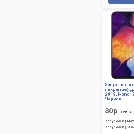
Защитное ст
покрытие) д
2019, Honor 
Черное
80р
Опт: 40
Уссурийск (Аму
Уссурийск (Блю