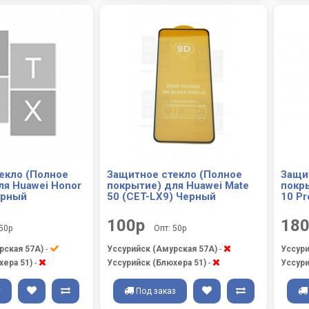
екло (Полное
Защитное стекло (Полное
Защи
ля Huawei Honor
покрытие) для Huawei Mate
покр
ерный
50 (CET-LX9) Черный
10 Pr
100р
18
 50р
Опт: 50р
рская 57А)
-
Уссурийск (Амурская 57А)
-
Уссури
хера 51)
-
Уссурийск (Блюхера 51)
-
Уссури
у
Под заказ