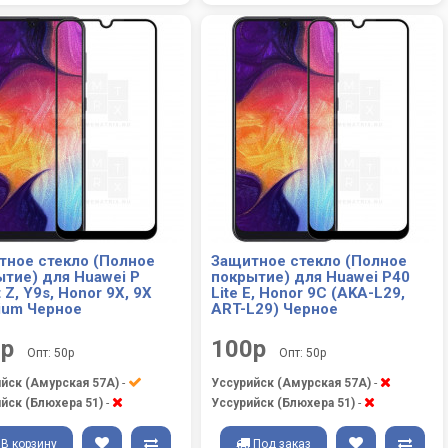
тное стекло (Полное
Защитное стекло (Полное
ытие) для Huawei P
покрытие) для Huawei P40
 Z, Y9s, Honor 9X, 9X
Lite E, Honor 9C (AKA-L29,
ium Черное
ART-L29) Черное
0р
100р
Опт: 50р
Опт: 50р
йск (Амурская 57А)
-
Уссурийск (Амурская 57А)
-
йск (Блюхера 51)
-
Уссурийск (Блюхера 51)
-
В корзину
Под заказ