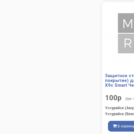
Защитное ст
покрытие) д
X9c Smart Ч
100р
Опт:
Уссурийск (Аму
Уссурийск (Блю
В корзин