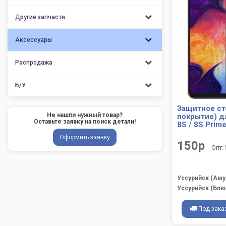
Другие запчасти
Аксессуары
Распродажа
Б/У
Защитное ст
Не нашли нужный товар?
покрытие) д
Оставьте заявку на поиск детали!
8S / 8S Prim
Оформить заявку
150р
Опт:
Уссурийск (Аму
Уссурийск (Блю
Под зака