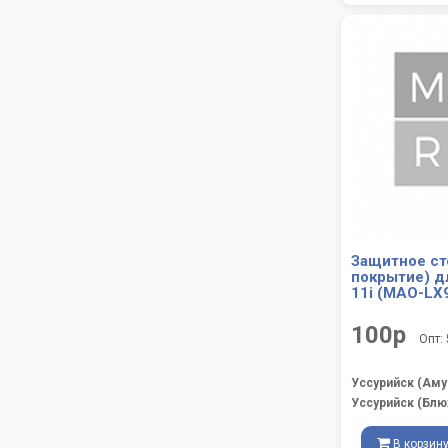
Защитное ст
покрытие) д
11i (MAO-LX
100р
Опт:
Уссурийск (Аму
Уссурийск (Блю
В корзин