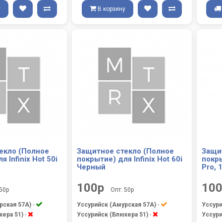
у
В корзину
екло (Полное
Защитное стекло (Полное
Защи
 Infinix Hot 50i
покрытие) для Infinix Hot 60i
покры
Черный
Pro, 
100р
10
 50р
Опт: 50р
рская 57А)
-
Уссурийск (Амурская 57А)
-
Уссури
хера 51)
-
Уссурийск (Блюхера 51)
-
Уссури