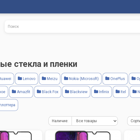
ые стекла и пленки
uawei
Lenovo
Meizu
Nokia (Microsoft)
OnePlus
O
ное
Amazfit
Black Fox
Blackview
Infinix
Itel
N
плоттера
Наличие:
Сорт